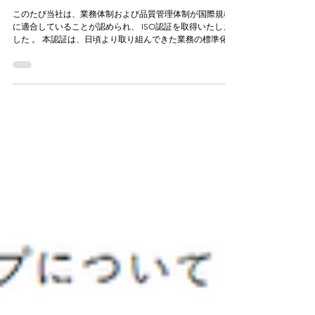
ISO認証取得のお知らせ
このたび当社は、業務体制および品質管理体制が国際規格
に適合していることが認められ、 ISO認証を取得いたしま
した 。 本認証は、日頃より取り組んできた業務の標準化や
継続的な改善活動が評価されたものです。 ISO認証の取得
は、私たちにとって「ゴール」ではありません。 日々行っ
ている仕事一つひとつと、真剣に向き合ってきた結果を、
客観的な基準で見つめ直すための取り組みでした。 これま
で私たちは、経験や感覚に頼るのではなく、 誰が行っても
同じ品質を保てる仕事 を目指し、業務の整理や改善を積み
重ねてきました。 時間と労力のかかる道のりではありまし
たが、 「より安心して任せていただける会社でありたい」
その想いを原動力に、全社員が一丸となって取り組んでき
ました。 今回のISO取得は、その姿勢がひとつの形として
認められたものだと受け止めています。 今後も認証取得を
ゴールとせず、より一層信頼される企業を目指してまいり
ます。