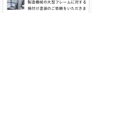
製造機械の大型フレームに対する
焼付け塗装のご依頼をいただきま
した。医療現場で使用されるた
め、高い耐久性と衛生性が求めら
れました。特殊な防錆コーティン
グと抗菌性塗料を使用し、クリー
ンルーム対応の高精度な塗装を実
施。大型機械のサイズにも対応可
能な弊社の設備で、均一で高品質
な仕上げを提供し、顧客の厳しい
基準を満たしました。結果、信頼
性の高い製品として評価を受け、
長期的な取引へとつながりまし
た。
他にも様々な一般・大型焼付け塗装
の事例がございます。
詳しくは施工事例ページをご覧くだ
さい。