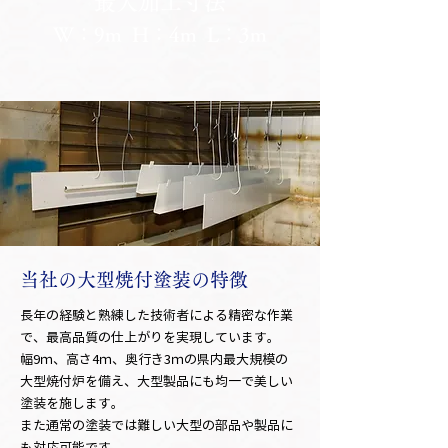
最大加工寸法
W：9m H：4m L：3m
当社の大型焼付塗装の特徴
長年の経験と熟練した技術者による精密な作業
で、最高品質の仕上がりを実現しています。
幅9ｍ、高さ4ｍ、奥行き3ｍの県内最大規模の
大型焼付炉を備え、大型製品にも均一で美しい
塗装を施します。
また通常の塗装では難しい大型の部品や製品に
も対応可能です。