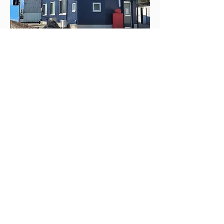
（有） レインボーペイント
関西ペイント塗料販売及び調色認定工場。各種
塗料の調色（メラミン、ウレタン等）
会社概要はこちら
創業1965年
村上塗装
歴史
の