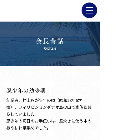
会長昔話
Old tale
第一話
忍少年の幼少期
創業者、村上忍が少年の頃（昭和18年6才
頃）、フィリピンミンダナオ島の山で家族と暮
らしていました。
忍少年の毎日のお手伝いは、煮炊きに使う木の
枝や枯れ葉集めでした。