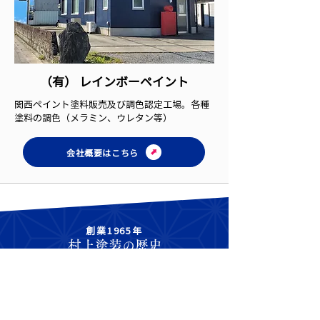
（有） レインボーペイント
関西ペイント塗料販売及び調色認定工場。各種
塗料の調色（メラミン、ウレタン等）
会社概要はこちら
創業1965年
村上塗装
歴史
の